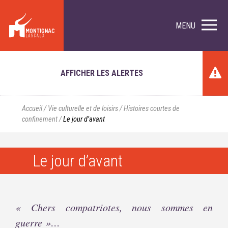
MENU
AFFICHER LES ALERTES
Accueil
/
Vie culturelle et de loisirs
/
Histoires courtes de
confinement
/
Le jour d’avant
Le jour d’avant
« Chers compatriotes, nous sommes en
guerre »…